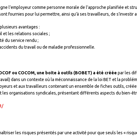
désigne l’employeur comme personne morale de l’approche planifiée et str
sont fournies pour lui permettre, ainsi qu’à ses travailleurs, de s’investir
 plusieurs avantages :
 et les relations sociales ;
ité du service rendu ;
d’accidents du travail ou de maladie professionnelle.
OCOF ou COCOM, une boite à outils (BOBET) a été créée
par les di
Travail) dans un contexte où la méconnaissance de la loi BET et la problé
ployeurs et aux travailleurs contenant un ensemble de fiches outils, créé
 les organisations syndicales, présentant différents aspects du bien-être
t/
maîtriser les risques présentés par une activité pour que seuls les « risqu