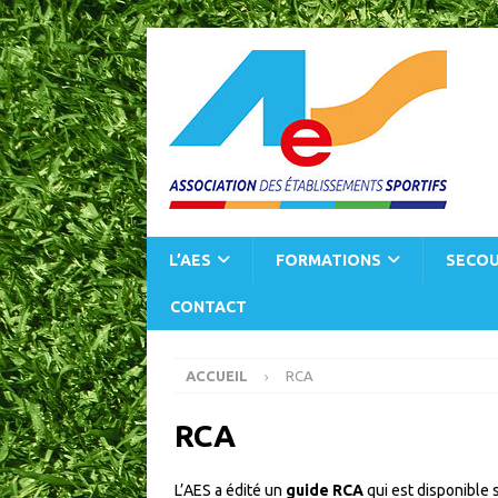
L’AES
FORMATIONS
SECOU
CONTACT
ACCUEIL
RCA
RCA
L’AES a édité un
guide RCA
qui est disponible 