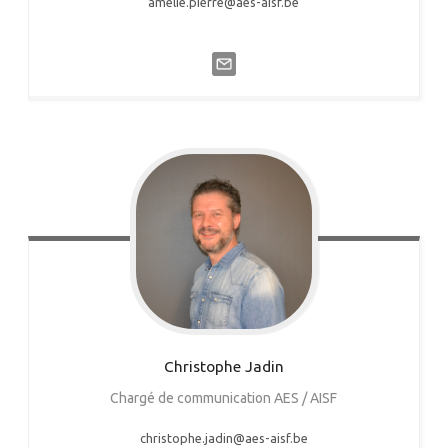
amelie.pierre@aes-aisf.be
Christophe
Jadin
Chargé de communication AES / AISF
christophe.jadin@aes-aisf.be