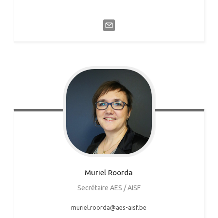
Muriel
Roorda
Secrétaire AES / AISF
muriel.roorda@aes-aisf.be