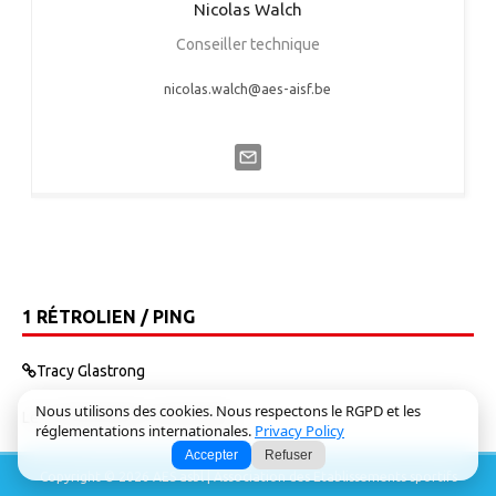
Nicolas
Walch
Conseiller technique
nicolas.walch@aes-aisf.be
1 RÉTROLIEN / PING
Tracy Glastrong
Nous utilisons des cookies. Nous respectons le RGPD et les
Les commentaires sont fermés.
réglementations internationales.
Privacy Policy
Accepter
Refuser
Copyright © 2026 AES asbl | Association des Etablissements sportifs